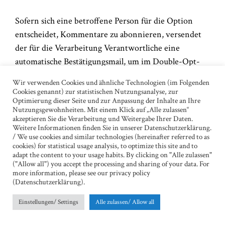
Sofern sich eine betroffene Person für die Option
entscheidet, Kommentare zu abonnieren, versendet
der für die Verarbeitung Verantwortliche eine
automatische Bestätigungsmail, um im Double-Opt-
In-Verfahren zu überprüfen, ob sich wirklich der
Wir verwenden Cookies und ähnliche Technologien (im Folgenden
Inhaber der angegebenen E-Mail-Adresse für diese
Cookies genannt) zur statistischen Nutzungsanalyse, zur
Optimierung dieser Seite und zur Anpassung der Inhalte an Ihre
Option entschieden hat. Die Option zum
Nutzungsgewohnheiten. Mit einem Klick auf „Alle zulassen“
Abonnement von Kommentaren kann jederzeit
akzeptieren Sie die Verarbeitung und Weitergabe Ihrer Daten.
Weitere Informationen finden Sie in unserer Datenschutzerklärung.
beendet werden.
/ We use cookies and similar technologies (hereinafter referred to as
cookies) for statistical usage analysis, to optimize this site and to
adapt the content to your usage habits. By clicking on "Alle zulassen"
11. Routinemäßige Löschung und Sperrung von
("Allow all") you accept the processing and sharing of your data. For
personenbezogenen Daten
more information, please see our privacy policy
(Datenschutzerklärung).
Der für die Verarbeitung Verantwortliche verarbeitet
Einstellungen/ Settings
Alle zulassen/ Allow all
und speichert personenbezogene Daten der
betroffenen Person nur für den Zeitraum, der zur