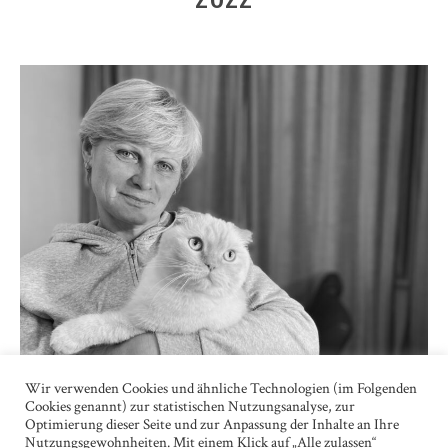
Wir verwenden Cookies und ähnliche Technologien (im Folgenden
I GUARDED MY GRANDDAUGHTER AND THE CAT 2,500
Cookies genannt) zur statistischen Nutzungsanalyse, zur
KM, SITTING UPRIGHT, LIKE A SOLDIER.
Optimierung dieser Seite und zur Anpassung der Inhalte an Ihre
Nutzungsgewohnheiten. Mit einem Klick auf „Alle zulassen“