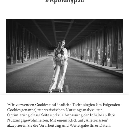
WENN MAN SICH EINE APOKALYPSE WIE “WALKING
Wir verwenden Cookies und ähnliche Technologien (im Folgenden
DEAD” ANSIEHT, GIBT ES IMMER EINEN TYPEN, DER
Cookies genannt) zur statistischen Nutzungsanalyse, zur
VÖLLIG DURCHKNALLT. DAS WAR ICH.
Optimierung dieser Seite und zur Anpassung der Inhalte an Ihre
Nutzungsgewohnheiten. Mit einem Klick auf „Alle zulassen“
Ukraine
akzeptieren Sie die Verarbeitung und Weitergabe Ihrer Daten.